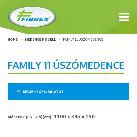
HOME
»
MEDENCE MODELL
»
FAMILY 11 ÚSZÓMEDENCE
FAMILY 11 ÚSZÓMEDENCE
KERJEN EGY AJANLATOT
1100 x 395 x 150
Méretek (L x l x h)(cm):