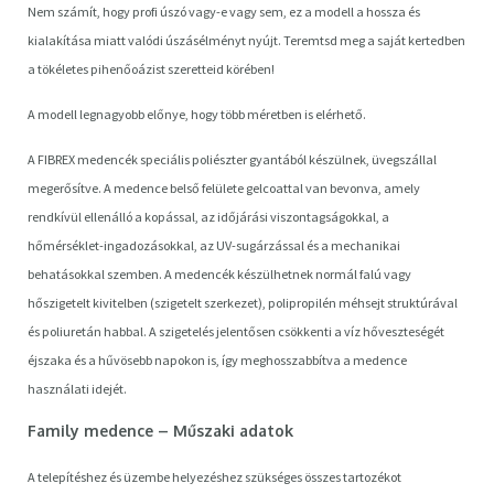
Nem számít, hogy profi úszó vagy-e vagy sem, ez a modell a hossza és
kialakítása miatt valódi úszásélményt nyújt. Teremtsd meg a saját kertedben
a tökéletes pihenőoázist szeretteid körében!
A modell legnagyobb előnye, hogy több méretben is elérhető.
A
FIBREX
medencék speciális poliészter gyantából készülnek, üvegszállal
megerősítve. A medence belső felülete gelcoattal van bevonva, amely
rendkívül ellenálló a kopással, az időjárási viszontagságokkal, a
hőmérséklet-ingadozásokkal, az UV-sugárzással és a mechanikai
behatásokkal szemben. A medencék készülhetnek normál falú vagy
hőszigetelt kivitelben (szigetelt szerkezet), polipropilén méhsejt struktúrával
és poliuretán habbal. A szigetelés jelentősen csökkenti a víz hőveszteségét
éjszaka és a hűvösebb napokon is, így meghosszabbítva a medence
használati idejét.
Family medence – Műszaki adatok
A telepítéshez és üzembe helyezéshez szükséges összes tartozékot