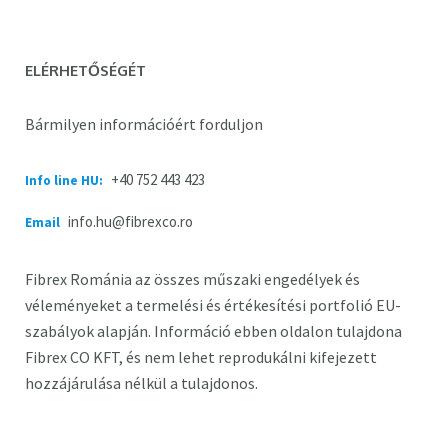
ELÉRHETŐSÉGÉT
Bármilyen információért forduljon
+40 752 443 423
Info line HU:
info.hu@fibrexco.ro
Email
Fibrex Románia az összes műszaki engedélyek és
véleményeket a termelési és értékesítési portfolió EU-
szabályok alapján. Információ ebben oldalon tulajdona
Fibrex CO KFT, és nem lehet reprodukálni kifejezett
hozzájárulása nélkül a tulajdonos.