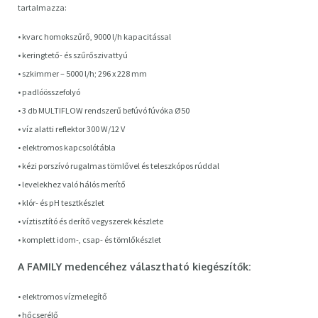
tartalmazza:
• kvarc homokszűrő, 9000 l/h kapacitással
• keringtető- és szűrőszivattyú
• szkimmer – 5000 l/h; 296 x 228 mm
• padlóösszefolyó
• 3 db MULTIFLOW rendszerű befúvó fúvóka Ø50
• víz alatti reflektor 300 W/12 V
• elektromos kapcsolótábla
• kézi porszívó rugalmas tömlővel és teleszkópos rúddal
• levelekhez való hálós merítő
• klór- és pH tesztkészlet
• víztisztító és derítő vegyszerek készlete
• komplett idom-, csap- és tömlőkészlet
A FAMILY medencéhez választható kiegészítők:
• elektromos vízmelegítő
• hőcserélő