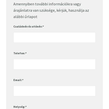
Amennyiben további információkra vagy
árajánlatra van szüksége, kérjük, használja az
alábbi űrlapot
Családnév és utónév:
*
Telefon:
*
Email:
*
Helység:
*